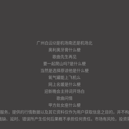
广州白云t2是机场南还是机场北
奥利奥牙膏什么梗
歌曲先生再见
要一起爬山吗?是什么梗
当然是选择原谅他是什么梗
氧气罐能上飞机么
网上名媛是什么梗
迎新晚会主持词开场白
歌曲问情
甲方处女座什么梗
服务，提供的行情数据以及其它资料仅作为用户获取信息之目的，并不构
残缺、延时、错误所产生任何后果概不承担任何责任。市场有风险，投资