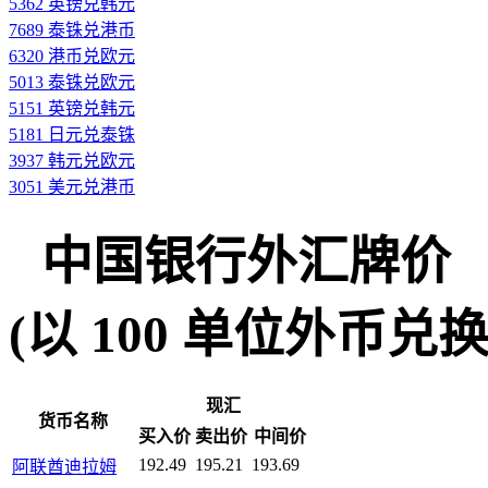
5362 英镑兑韩元
7689 泰铢兑港币
6320 港币兑欧元
5013 泰铢兑欧元
5151 英镑兑韩元
5181 日元兑泰铢
3937 韩元兑欧元
3051 美元兑港币
中国银行外汇牌价
(以 100 单位外币兑换人民
现汇
货币名称
买入价
卖出价
中间价
192.49
195.21
193.69
阿联酋迪拉姆