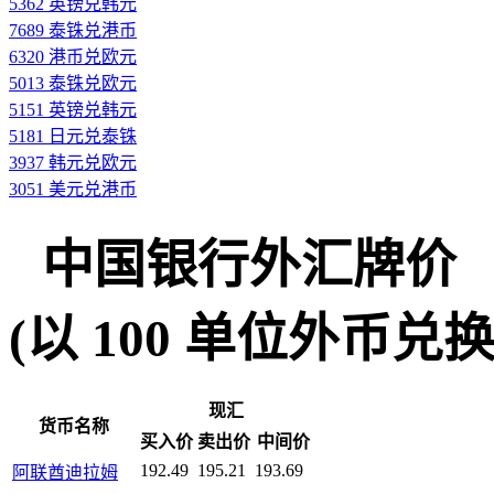
5362 英镑兑韩元
7689 泰铢兑港币
6320 港币兑欧元
5013 泰铢兑欧元
5151 英镑兑韩元
5181 日元兑泰铢
3937 韩元兑欧元
3051 美元兑港币
中国银行外汇牌价
(以 100 单位外币兑换人民
现汇
货币名称
买入价
卖出价
中间价
192.49
195.21
193.69
阿联酋迪拉姆